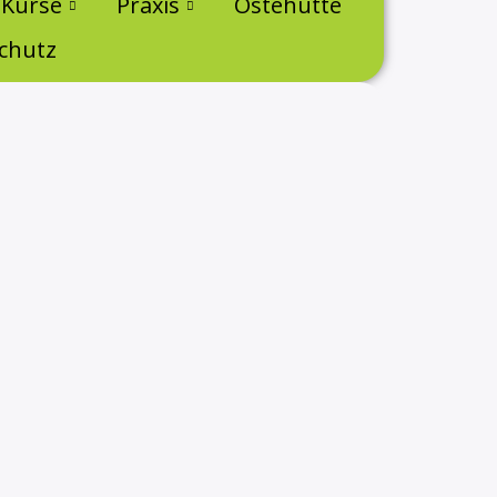
 Kurse
Praxis
Ostehütte
chutz