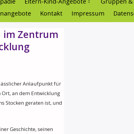
pädie
Eltern-Kind-Angebote
Gruppen &
lenangebote
Kontakt
Impressum
Datens
n im Zentrum
icklung
lässlicher Anlaufpunkt für
n Ort, an dem Entwicklung
ns Stocken geraten ist, und
iner Geschichte, seinen