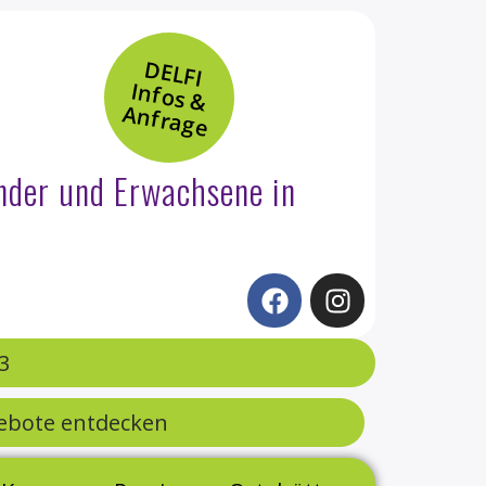
DELFI
In
fo
s &
n
fra
g
A
e
nder und Erwachsene in
3
ebote entdecken